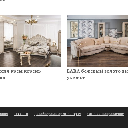
сия крем корень
LARA бежевый золото д
ня
угловой
ания
Новости
Дизайнерам и архитекторам
Оптовое направление