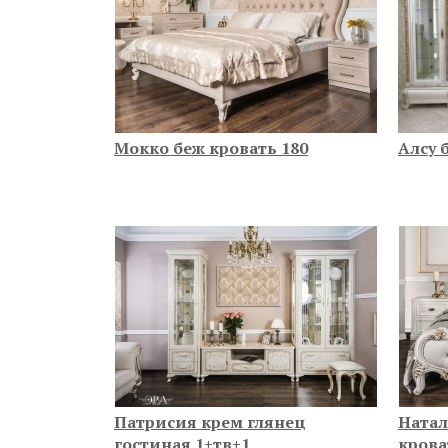
Мокко беж кровать 180
Алсу 
Патрисия крем глянец
Натал
гостиная 1+тв+1
крова