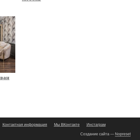
иван
Контактная информация
Мы ВКонтакте
Инстаграм
Создание сайта
—
Nopreset