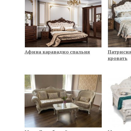
Афина караваджо спальня
Патрисия
кровать