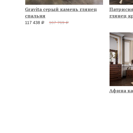
Gravita серый камень глянец
Патрисия
спальня
глянец к
117 438
167 769
руб.
руб.
Афина ка